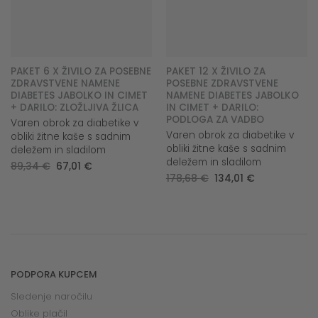
PAKET 6 X ŽIVILO ZA POSEBNE
PAKET 12 X ŽIVILO ZA
ZDRAVSTVENE NAMENE
POSEBNE ZDRAVSTVENE
DIABETES JABOLKO IN CIMET
NAMENE DIABETES JABOLKO
+ DARILO: ZLOŽLJIVA ŽLICA
IN CIMET + DARILO:
PODLOGA ZA VADBO
Varen obrok za diabetike v
Varen obrok za diabetike v
obliki žitne kaše s sadnim
obliki žitne kaše s sadnim
deležem in sladilom
deležem in sladilom
Original
Current
89,34
€
67,01
€
price
price
Original
Current
178,68
€
134,01
€
was:
is:
price
price
89,34 €.
67,01 €.
was:
is:
178,68 €.
134,01 €.
PODPORA KUPCEM
Sledenje naročilu
Oblike plačil