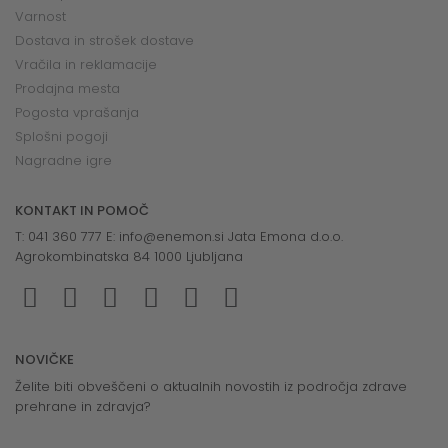
Varnost
Dostava in strošek dostave
Vračila in reklamacije
Prodajna mesta
Pogosta vprašanja
Splošni pogoji
Nagradne igre
KONTAKT IN POMOČ
T: 041 360 777 E:
info@enemon.si
Jata Emona d.o.o.
Agrokombinatska 84 1000 Ljubljana
NOVIČKE
Želite biti obveščeni o aktualnih novostih iz področja zdrave
prehrane in zdravja?