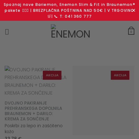
Spoznaj nove Bariemon, Enemon Slim & Fit in Braunemon®
✕
pakete 🧘🏻‍♀️ | BREZPLAČNA POŠTNINA NAD 50€ | V TRGOVINO
🛒| 📞 T: 041 360 777
Skoči
na
0
vsebino
LIMITED
AKCIJA
AKCIJA
EDITION
DVOJNO PAKIRANJE
PREHRANSKEGA DOPOLNILA
BRAUNEMON + DARILO:
KREMA ZA SONČENJE
Poskrbi za lepo in zaščiteno
kožo
33,78
€