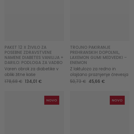
PAKET 12 X ŽIVILO ZA
TROJNO PAKIRANJE
POSEBNE ZDRAVSTVENE
PREHRANSKIH DOPOLNIL,
NAMENE DIABETES VANILIJA +
LAXEMON GUMI MEDVEDKI –
DARILO: PODLOGA ZA VADBO
ENEMON
Varen obrok za diabetike v
Z laktulozo za redno in
obliki žitne kaše
olajšano praznjenje črevesja
Original
Current
Original
Current
178,68
€
134,01
€
50,73
€
45,66
€
price
price
price
price
was:
is:
was:
is:
178,68 €.
134,01 €.
50,73 €.
45,66 €.
NOVO
NOVO