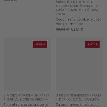
PAKET 6 X NADOMESTNI
OBROK ENEMON SLIM & FIT
KAŠA + DARILO: ZLOŽLJIVA
ŽLICA
Nadomestni obrok za nadzor
nad telesno težo
Original
Current
83,34
€
62,51
€
price
price
was:
is:
83,34 €.
62,51 €.
AKCIJA
AKCIJA
6 MESEČNI BARIEMON PAKET
3 MESEČNI BARIEMON PAKET
+ DARILO: NOSILNA VREČKA
+ DARILO: ZLOŽLJIVA ŽLICA
Za prehransko uravnavanje
Za prehransko uravnavanje