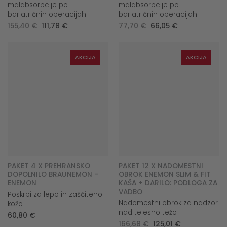
malabsorpcije po
malabsorpcije po
bariatričnih operacijah
bariatričnih operacijah
Original
Current
Original
Current
155,40
€
111,78
€
77,70
€
66,05
€
price
price
price
price
was:
is:
was:
is:
155,40 €.
111,78 €.
77,70 €.
66,05 €.
AKCIJA
AKCIJA
PAKET 4 X PREHRANSKO
PAKET 12 X NADOMESTNI
DOPOLNILO BRAUNEMON –
OBROK ENEMON SLIM & FIT
ENEMON
KAŠA + DARILO: PODLOGA ZA
VADBO
Poskrbi za lepo in zaščiteno
Nadomestni obrok za nadzor
kožo
nad telesno težo
60,80
€
Original
Current
166,68
€
125,01
€