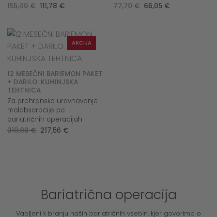
Original
Current
Original
Current
155,40
€
111,78
€
77,70
€
66,05
€
price
price
price
price
was:
is:
was:
is:
155,40 €.
111,78 €.
77,70 €.
66,05 €.
AKCIJA
12 MESEČNI BARIEMON PAKET
+ DARILO: KUHINJSKA
TEHTNICA
Za prehransko uravnavanje
malabsorpcije po
bariatričnih operacijah
Original
Current
310,80
€
217,56
€
price
price
was:
is:
310,80 €.
217,56 €.
Bariatrična operacija
Vabljeni k branju naših bariatričnih vsebin, kjer govorimo o