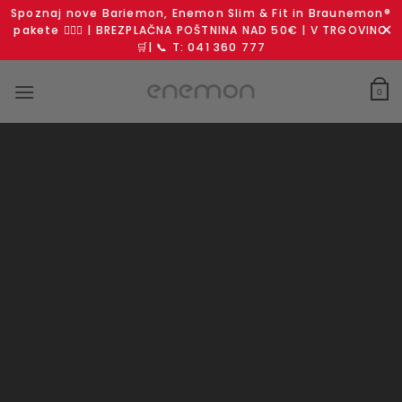
Spoznaj nove Bariemon, Enemon Slim & Fit in Braunemon®
✕
pakete 🧘🏻‍♀️ | BREZPLAČNA POŠTNINA NAD 50€ | V TRGOVINO
🛒| 📞 T: 041 360 777
Skoči
na
0
vsebino