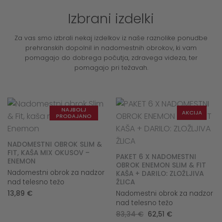
Izbrani izdelki
Za vas smo izbrali nekaj izdelkov iz naše raznolike ponudbe
prehranskih dopolnil in nadomestnih obrokov, ki vam
pomagajo do dobrega počutja, zdravega videza, ter
pomagajo pri težavah.
NAJBOLJ
AKCIJA
PRODAJANO
NADOMESTNI OBROK SLIM &
FIT, KAŠA MIX OKUSOV –
PAKET 6 X NADOMESTNI
ENEMON
OBROK ENEMON SLIM & FIT
Nadomestni obrok za nadzor
KAŠA + DARILO: ZLOŽLJIVA
nad telesno težo
ŽLICA
13,89
€
Nadomestni obrok za nadzor
nad telesno težo
Original
Current
83,34
€
62,51
€
price
price