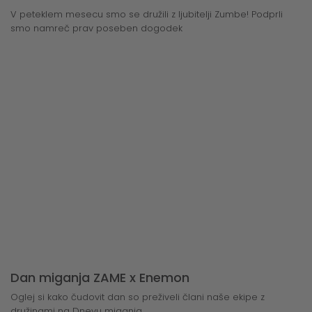
V peteklem mesecu smo se družili z ljubitelji Zumbe! Podprli
smo namreč prav poseben dogodek
Dan miganja ZAME x Enemon
Oglej si kako čudovit dan so preživeli člani naše ekipe z
družinami na Dnevu miganja...