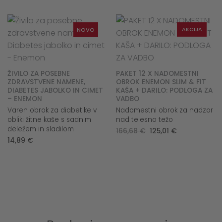
was:
is:
83,34 €.
62,51 €.
AKCIJA
NOVO
ŽIVILO ZA POSEBNE
PAKET 12 X NADOMESTNI
ZDRAVSTVENE NAMENE,
OBROK ENEMON SLIM & FIT
DIABETES JABOLKO IN CIMET
KAŠA + DARILO: PODLOGA ZA
– ENEMON
VADBO
Varen obrok za diabetike v
Nadomestni obrok za nadzor
obliki žitne kaše s sadnim
nad telesno težo
deležem in sladilom
Original
Current
166,68
€
125,01
€
price
price
14,89
€
was:
is:
166,68 €.
125,01 €.