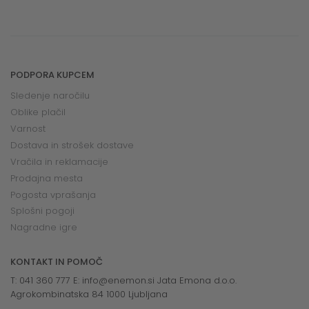
PODPORA KUPCEM
Sledenje naročilu
Oblike plačil
Varnost
Dostava in strošek dostave
Vračila in reklamacije
Prodajna mesta
Pogosta vprašanja
Splošni pogoji
Nagradne igre
KONTAKT IN POMOČ
T: 041 360 777 E:
info@enemon.si
Jata Emona d.o.o.
Agrokombinatska 84 1000 Ljubljana