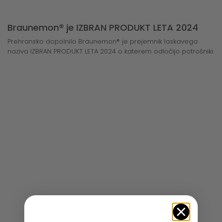
Braunemon® je IZBRAN PRODUKT LETA 2024
Prehransko dopolnilo Braunemon® je prejemnik laskavega
naziva IZBRAN PRODUKT LETA 2024 o katerem odločijo potrošniki.