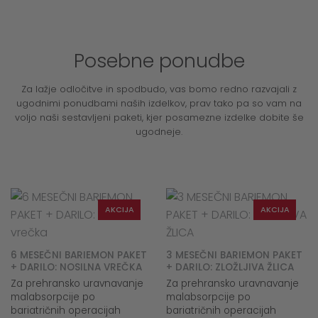
Posebne ponudbe
Za lažje odločitve in spodbudo, vas bomo redno razvajali z
ugodnimi ponudbami naših izdelkov, prav tako pa so vam na
voljo naši sestavljeni paketi, kjer posamezne izdelke dobite še
ugodneje.
AKCIJA
AKCIJA
6 MESEČNI BARIEMON PAKET
3 MESEČNI BARIEMON PAKET
+ DARILO: NOSILNA VREČKA
+ DARILO: ZLOŽLJIVA ŽLICA
Za prehransko uravnavanje
Za prehransko uravnavanje
malabsorpcije po
malabsorpcije po
bariatričnih operacijah
bariatričnih operacijah