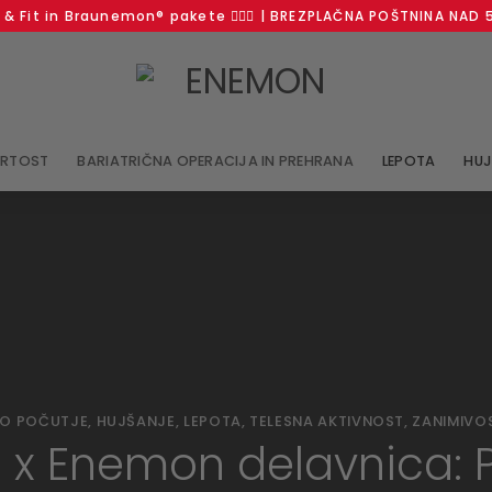
 Fit in Braunemon® pakete 🧘🏻‍♀️ | BREZPLAČNA POŠTNINA NAD 5
PRTOST
BARIATRIČNA OPERACIJA IN PREHRANA
LEPOTA
HUJ
O POČUTJE
,
HUJŠANJE
,
LEPOTA
,
TELESNA AKTIVNOST
,
ZANIMIVO
e x Enemon delavnica: 