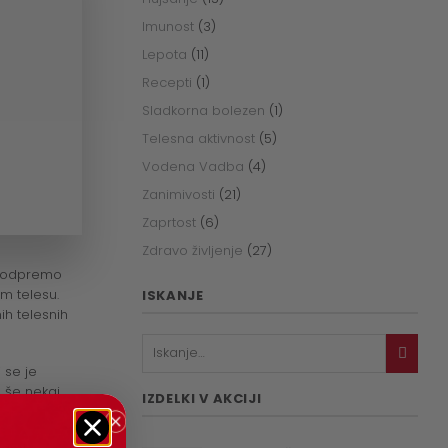
Imunost
(3)
Lepota
(11)
Recepti
(1)
Sladkorna bolezen
(1)
Telesna aktivnost
(5)
Vodena Vadba
(4)
Zanimivosti
(21)
Zaprtost
(6)
Zdravo življenje
(27)
o podpremo
m telesu.
ISKANJE
ih telesnih
 se je
a še nekaj
IZDELKI V AKCIJI