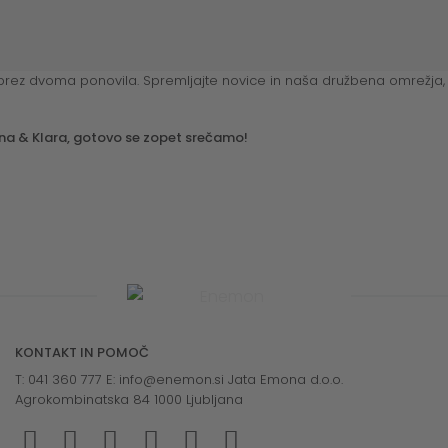
o brez dvoma ponovila. Spremljajte novice in naša družbena omrežj
tina & Klara, gotovo se zopet srečamo!
KONTAKT IN POMOČ
T: 041 360 777 E:
info@enemon.si
Jata Emona d.o.o.
Agrokombinatska 84 1000 Ljubljana