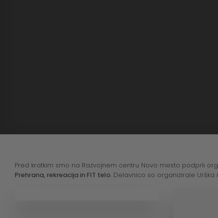
Pred kratkim smo na Razvojnem centru Novo mesto podprli org
Prehrana, rekreacija in FIT telo
. Delavnico so organizirale Urška i