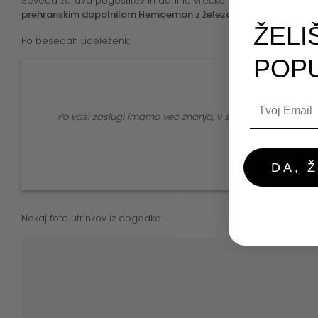
Seveda zdrava pogostitev in darilne vrečke niso manjkale!
Udel
prehranskim dopolnilom Hemoemon z železom za normalno nastaj
ŽELI
Po besedah udeleženk:
POP
Email
Po vaši zaslugi imamo več znanja, v sproščenem okolju s
pilatesa. Kom
Manca
DA, 
Nekaj foto utrinkov iz dogodka: