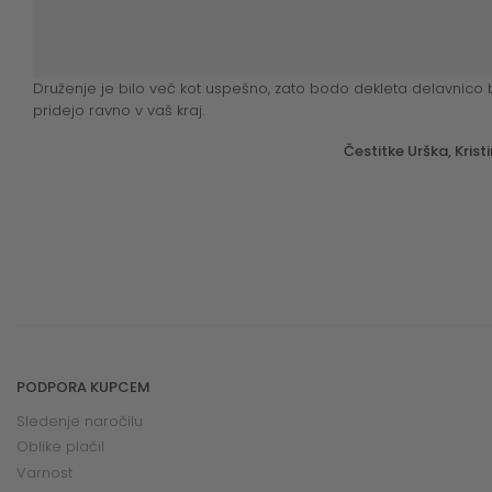
Druženje je bilo več kot uspešno, zato bodo dekleta delavnic
pridejo ravno v vaš kraj.
Čestitke Urška, Kris
PODPORA KUPCEM
Sledenje naročilu
Oblike plačil
Varnost