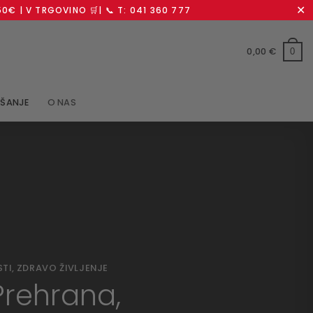
✕
0€ | V TRGOVINO 🛒| 📞 T: 041 360 777
0,00
€
0
ŠANJE
O NAS
STI
,
ZDRAVO ŽIVLJENJE
Prehrana,