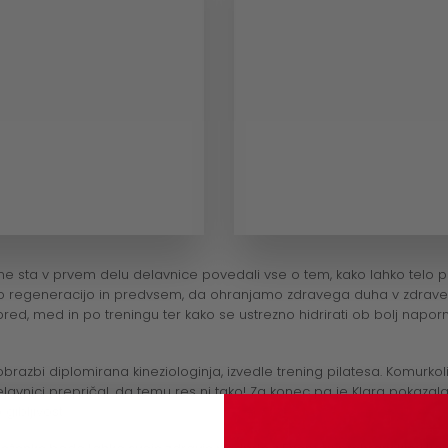
rehrane sta v prvem delu delavnice povedali vse o tem, kako lahko tel
ezno regeneracijo in predvsem, da ohranjamo zdravega duha v zdrave
pred, med in po treningu ter kako se ustrezno hidrirati ob bolj naporn
razbi diplomirana kineziologinja, izvedle trening pilatesa. Komurkoli
lavnici prepričal, da temu res ni tako! Za konec pa je Klara pokazal
gibljivost.