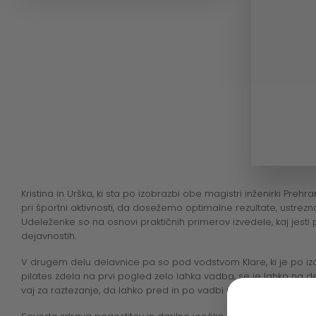
Kristina in Urška, ki sta po izobrazbi obe magistri inženirki P
pri športni aktivnosti, da dosežemo optimalne rezultate, ustr
Udeleženke so na osnovi praktičnih primerov izvedele, kaj jesti 
dejavnostih.
V drugem delu delavnice pa so pod vodstvom Klare, ki je po izob
pilates zdela na prvi pogled zelo lahka vadba, se je lahko na de
vaj za raztezanje, da lahko pred in po vadbi poskrbimo za večjo 