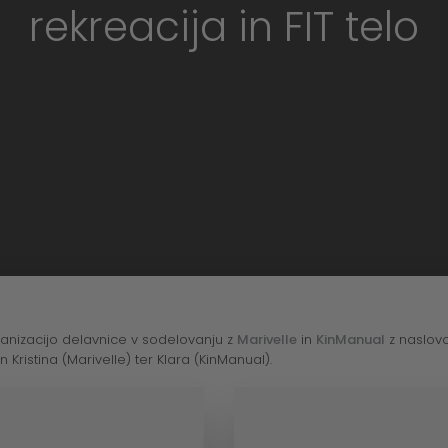
rekreacija in FIT telo
anizacijo delavnice v sodelovanju z
Marivelle
in
KinManual
z naslo
n Kristina (Marivelle) ter Klara (KinManual).