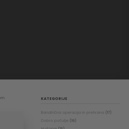
vom
KATEGORIJE
Bariatrična operacija in prehrana
(17)
Dobro počutje
(18)
Hujšanje
(15)