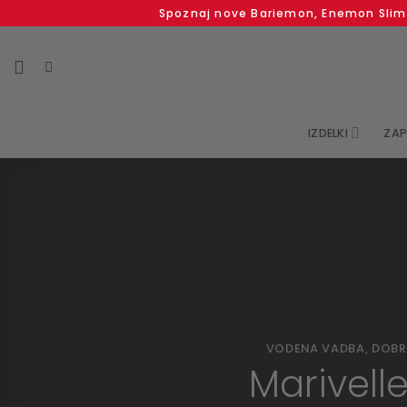
Spoznaj nove Bariemon, Enemon Slim &
Skoči
na
vsebino
IZDELKI
ZA
VODENA VADBA
,
DOBR
Marivell